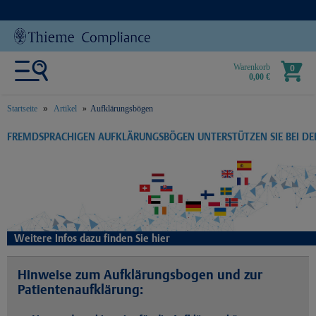
Warenkorb
0
0,00 €
Startseite
Artikel
Aufklärungsbögen
text.skipToContent
text.skipToNavigation
FREMDSPRACHIGEN AUFKLÄRUNGSBÖGEN UNTERSTÜTZEN SIE BEI D
Weitere Infos dazu finden Sie hier
Hinweise zum Aufklärungsbogen und zur
Patientenaufklärung: