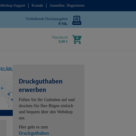
Webshop-Support
Kontakt
Anmelden / Registrieren
Verbleibende Druckausgaben
0 Stk.
Warenkorb
0
0,00 €
UFKLÄRUNG
Druckguthaben
erwerben
Füllen Sie Ihr Guthaben auf und
drucken Sie Ihre Bögen einfach
und bequem über den Webshop
aus.
Hier geht es zum
Druckguthaben