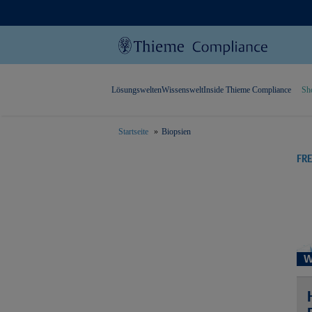
Lösungswelten
Wissenswelt
Inside Thieme Compliance
Sh
Startseite
Biopsien
text.skipToContent
text.skipToNavigation
FR
W