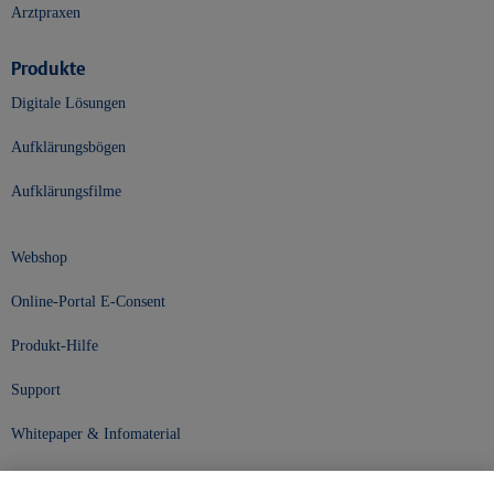
Arztpraxen
Produkte
Digitale Lösungen
Aufklärungsbögen
Aufklärungsfilme
Webshop
Online-Portal E-Consent
Produkt-Hilfe
Support
Whitepaper & Infomaterial
Unser Unternehmen