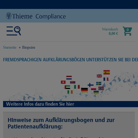
Warenkorb
0
0,00 €
Startseite
Biopsien
text.skipToContent
text.skipToNavigation
FREMDSPRACHIGEN AUFKLÄRUNGSBÖGEN UNTERSTÜTZEN SIE BEI D
Weitere Infos dazu finden Sie hier
Hinweise zum Aufklärungsbogen und zur
Patientenaufklärung: