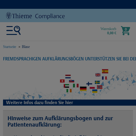
Warenkorb
0
0,00 €
Startseite
Blase
text.skipToContent
text.skipToNavigation
FREMDSPRACHIGEN AUFKLÄRUNGSBÖGEN UNTERSTÜTZEN SIE BEI D
Weitere Infos dazu finden Sie hier
Hinweise zum Aufklärungsbogen und zur
Patientenaufklärung: