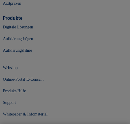
Arztpraxen
Produkte
Digitale Lösungen
Aufklärungsbögen
Aufklärungsfilme
Webshop
Online-Portal E-Consent
Produkt-Hilfe
Support
Whitepaper & Infomaterial
Unser Unternehmen