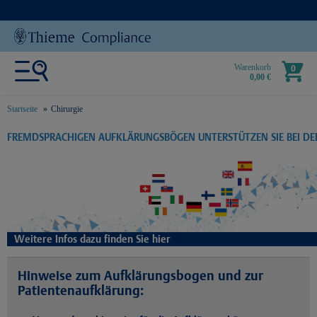
Warenkorb
0
0,00 €
Startseite
Chirurgie
text.skipToContent
text.skipToNavigation
FREMDSPRACHIGEN AUFKLÄRUNGSBÖGEN UNTERSTÜTZEN SIE BEI D
Weitere Infos dazu finden Sie hier
Hinweise zum Aufklärungsbogen und zur
Patientenaufklärung: