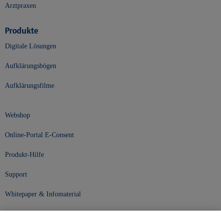
Arztpraxen
Produkte
Digitale Lösungen
Aufklärungsbögen
Aufklärungsfilme
Webshop
Online-Portal E-Consent
Produkt-Hilfe
Support
Whitepaper & Infomaterial
Unser Unternehmen