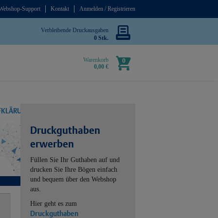
Webshop-Support
Kontakt
Anmelden / Registrieren
Verbleibende Druckausgaben
0 Stk.
Warenkorb
0
0,00 €
UFKLÄRUNG
Druckguthaben
erwerben
Füllen Sie Ihr Guthaben auf und
drucken Sie Ihre Bögen einfach
und bequem über den Webshop
aus.
Hier geht es zum
Druckguthaben