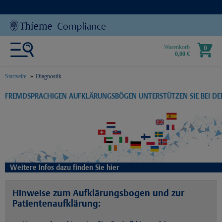
Warenkorb
0
0,00 €
Startseite
Diagnostik
text.skipToContent
text.skipToNavigation
FREMDSPRACHIGEN AUFKLÄRUNGSBÖGEN UNTERSTÜTZEN SIE BEI D
Weitere Infos dazu finden Sie hier
Hinweise zum Aufklärungsbogen und zur
Patientenaufklärung: