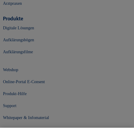
Arztpraxen
Produkte
Digitale Lösungen
Aufklärungsbögen
Aufklärungsfilme
Webshop
Online-Portal E-Consent
Produkt-Hilfe
Support
Whitepaper & Infomaterial
Unser Unternehmen