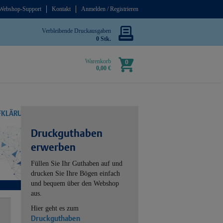
Webshop-Support
Kontakt
Anmelden / Registrieren
Verbleibende Druckausgaben
0 Stk.
Warenkorb
0
0,00 €
UFKLÄRUNG
Druckguthaben
erwerben
Füllen Sie Ihr Guthaben auf und
drucken Sie Ihre Bögen einfach
und bequem über den Webshop
aus.
Hier geht es zum
Druckguthaben