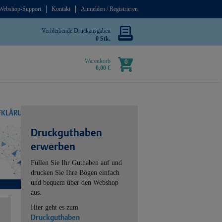
Webshop-Support
Kontakt
Anmelden / Registrieren
Verbleibende Druckausgaben
0 Stk.
Warenkorb
0
0,00 €
UFKLÄRUNG
Druckguthaben
erwerben
Füllen Sie Ihr Guthaben auf und
drucken Sie Ihre Bögen einfach
und bequem über den Webshop
aus.
Hier geht es zum
Druckguthaben