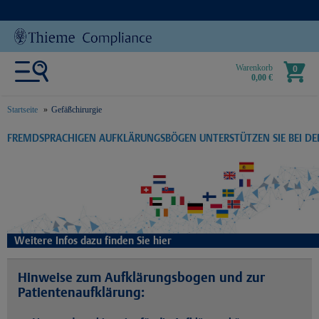
Warenkorb
0
0,00 €
Startseite
Gefäßchirurgie
text.skipToContent
text.skipToNavigation
FREMDSPRACHIGEN AUFKLÄRUNGSBÖGEN UNTERSTÜTZEN SIE BEI D
Weitere Infos dazu finden Sie hier
Hinweise zum Aufklärungsbogen und zur
Patientenaufklärung: