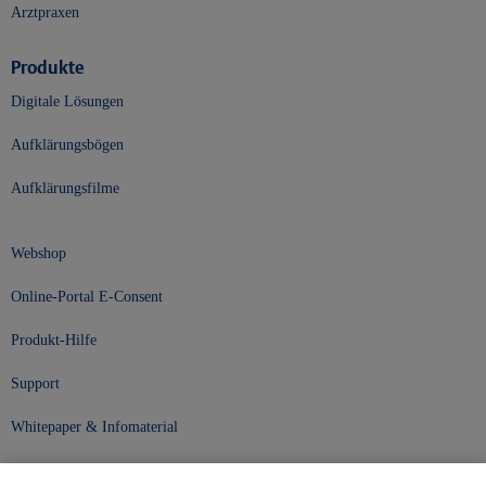
Arztpraxen
Produkte
Digitale Lösungen
Aufklärungsbögen
Aufklärungsfilme
Webshop
Online-Portal E-Consent
Produkt-Hilfe
Support
Whitepaper & Infomaterial
Unser Unternehmen