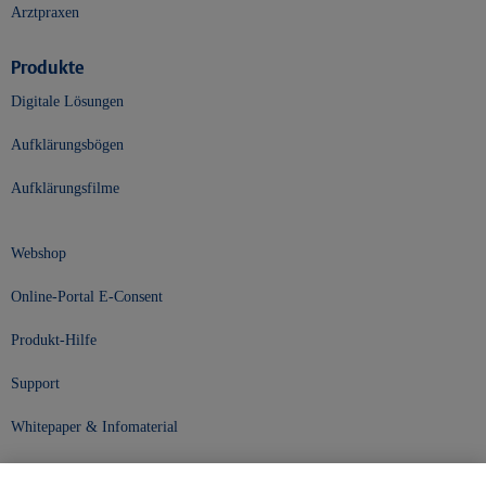
Arztpraxen
Produkte
Digitale Lösungen
Aufklärungsbögen
Aufklärungsfilme
Webshop
Online-Portal E-Consent
Produkt-Hilfe
Support
Whitepaper & Infomaterial
Unser Unternehmen