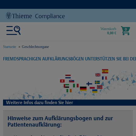
Warenkorb
0
0,00 €
Startseite
Geschlechtsorgane
text.skipToContent
text.skipToNavigation
FREMDSPRACHIGEN AUFKLÄRUNGSBÖGEN UNTERSTÜTZEN SIE BEI D
Weitere Infos dazu finden Sie hier
Hinweise zum Aufklärungsbogen und zur
Patientenaufklärung: