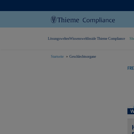
Lösungswelten
Wissenswelt
Inside Thieme Compliance
Sh
Startseite
Geschlechtsorgane
text.skipToContent
text.skipToNavigation
FR
W