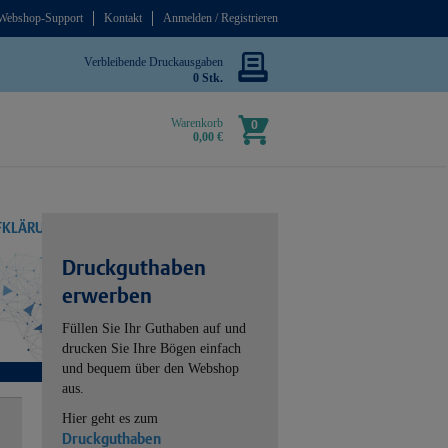
Webshop-Support
Kontakt
Anmelden / Registrieren
Verbleibende Druckausgaben
0 Stk.
Warenkorb
0
0,00 €
UFKLÄRUNG
Druckguthaben
erwerben
Füllen Sie Ihr Guthaben auf und
drucken Sie Ihre Bögen einfach
und bequem über den Webshop
aus.
Hier geht es zum
Druckguthaben