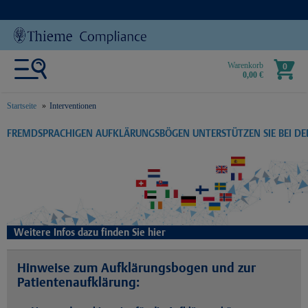
Warenkorb
0
0,00 €
Startseite
Interventionen
text.skipToContent
text.skipToNavigation
FREMDSPRACHIGEN AUFKLÄRUNGSBÖGEN UNTERSTÜTZEN SIE BEI D
Weitere Infos dazu finden Sie hier
Hinweise zum Aufklärungsbogen und zur
Patientenaufklärung: