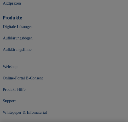
Arztpraxen
Produkte
Digitale Lösungen
Aufklärungsbögen
Aufklärungsfilme
Webshop
Online-Portal E-Consent
Produkt-Hilfe
Support
Whitepaper & Infomaterial
Unser Unternehmen