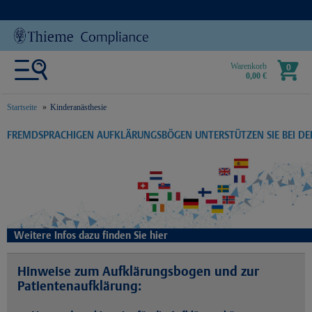
Warenkorb
0
0,00 €
Startseite
Kinderanästhesie
text.skipToContent
text.skipToNavigation
FREMDSPRACHIGEN AUFKLÄRUNGSBÖGEN UNTERSTÜTZEN SIE BEI D
Weitere Infos dazu finden Sie hier
Hinweise zum Aufklärungsbogen und zur
Patientenaufklärung: