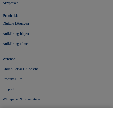
Arztpraxen
Produkte
Digitale Lösungen
Aufklärungsbögen
Aufklärungsfilme
Webshop
Online-Portal E-Consent
Produkt-Hilfe
Support
Whitepaper & Infomaterial
Unser Unternehmen