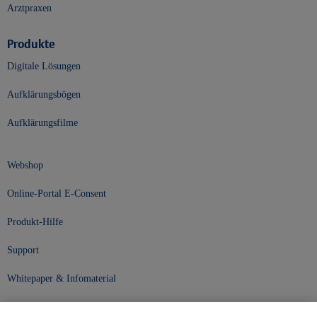
Arztpraxen
Produkte
Digitale Lösungen
Aufklärungsbögen
Aufklärungsfilme
Webshop
Online-Portal E-Consent
Produkt-Hilfe
Support
Whitepaper & Infomaterial
Unser Unternehmen