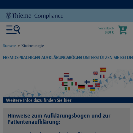
Warenkorb
0
0,00 €
Startseite
Kinderchirurgie
text.skipToContent
text.skipToNavigation
FREMDSPRACHIGEN AUFKLÄRUNGSBÖGEN UNTERSTÜTZEN SIE BEI D
Weitere Infos dazu finden Sie hier
Hinweise zum Aufklärungsbogen und zur
Patientenaufklärung: