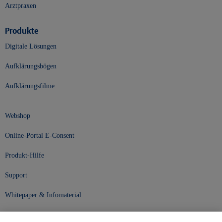
Arztpraxen
Produkte
Digitale Lösungen
Aufklärungsbögen
Aufklärungsfilme
Webshop
Online-Portal E-Consent
Produkt-Hilfe
Support
Whitepaper & Infomaterial
Unser Unternehmen