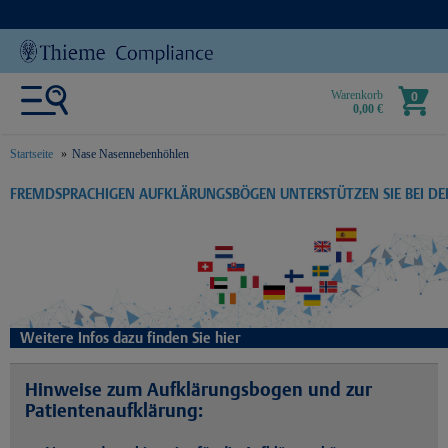
Warenkorb
0
0,00 €
Startseite
Nase Nasennebenhöhlen
text.skipToContent
text.skipToNavigation
FREMDSPRACHIGEN AUFKLÄRUNGSBÖGEN UNTERSTÜTZEN SIE BEI D
Weitere Infos dazu finden Sie hier
Hinweise zum Aufklärungsbogen und zur
Patientenaufklärung: