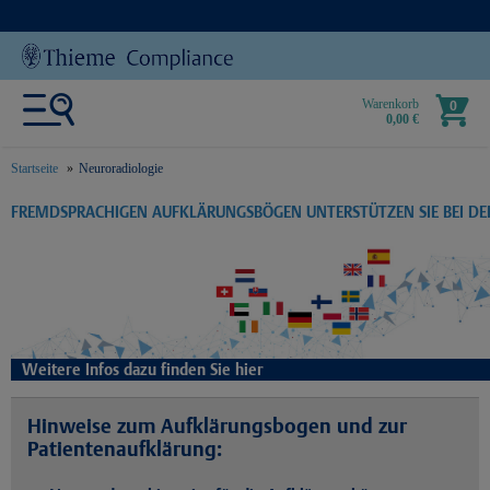
Warenkorb
0
0,00 €
Startseite
Neuroradiologie
text.skipToContent
text.skipToNavigation
FREMDSPRACHIGEN AUFKLÄRUNGSBÖGEN UNTERSTÜTZEN SIE BEI D
Weitere Infos dazu finden Sie hier
Hinweise zum Aufklärungsbogen und zur
Patientenaufklärung: