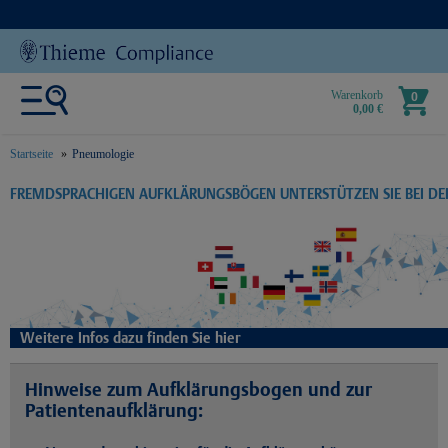
Warenkorb
0
0,00 €
Startseite
Pneumologie
text.skipToContent
text.skipToNavigation
FREMDSPRACHIGEN AUFKLÄRUNGSBÖGEN UNTERSTÜTZEN SIE BEI D
Weitere Infos dazu finden Sie hier
Hinweise zum Aufklärungsbogen und zur
Patientenaufklärung: