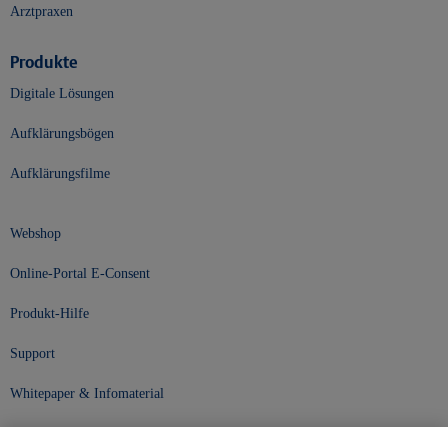
Arztpraxen
Produkte
Digitale Lösungen
Aufklärungsbögen
Aufklärungsfilme
Webshop
Online-Portal E-Consent
Produkt-Hilfe
Support
Whitepaper & Infomaterial
Unser Unternehmen