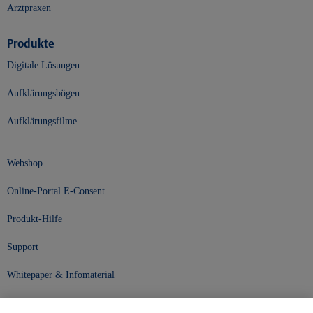
Arztpraxen
Produkte
Digitale Lösungen
Aufklärungsbögen
Aufklärungsfilme
Webshop
Online-Portal E-Consent
Produkt-Hilfe
Support
Whitepaper & Infomaterial
Unser Unternehmen