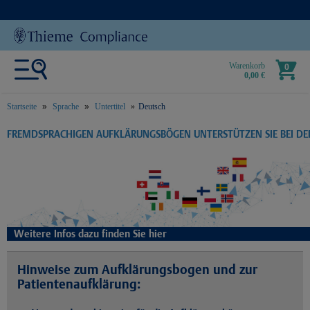
Warenkorb
0
0,00 €
Startseite
Sprache
Untertitel
Deutsch
text.skipToContent
text.skipToNavigation
FREMDSPRACHIGEN AUFKLÄRUNGSBÖGEN UNTERSTÜTZEN SIE BEI D
Weitere Infos dazu finden Sie hier
Hinweise zum Aufklärungsbogen und zur
Patientenaufklärung: