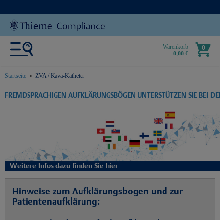
Warenkorb
0
0,00 €
Startseite
ZVA / Kava-Katheter
text.skipToContent
text.skipToNavigation
FREMDSPRACHIGEN AUFKLÄRUNGSBÖGEN UNTERSTÜTZEN SIE BEI D
Weitere Infos dazu finden Sie hier
Hinweise zum Aufklärungsbogen und zur
Patientenaufklärung: