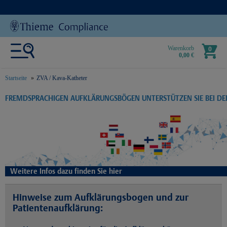
Warenkorb
0
0,00 €
Startseite
ZVA / Kava-Katheter
text.skipToContent
text.skipToNavigation
FREMDSPRACHIGEN AUFKLÄRUNGSBÖGEN UNTERSTÜTZEN SIE BEI D
Weitere Infos dazu finden Sie hier
Hinweise zum Aufklärungsbogen und zur
Patientenaufklärung: