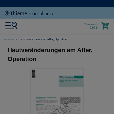
Warenkorb
0
0,00 €
Startseite
Hautveränderungen am After, Operation
text.skipToContent
text.skipToNavigation
Hautveränderungen am After,
Operation