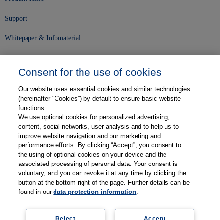
Support
Whitepaper & Infomaterial
Unser Unternehmen
Consent for the use of cookies
Presse und News
Our website uses essential cookies and similar technologies
Karriere
(hereinafter "Cookies”) by default to ensure basic website
functions.
We use optional cookies for personalized advertising,
Kontakt
content, social networks, user analysis and to help us to
improve website navigation and our marketing and
Web-Semniare
performance efforts. By clicking “Accept”, you consent to
the using of optional cookies on your device and the
Anwenderberichte
associated processing of personal data. Your consent is
voluntary, and you can revoke it at any time by clicking the
Partner
button at the bottom right of the page. Further details can be
found in our
data protection information
.
Reject
Accept