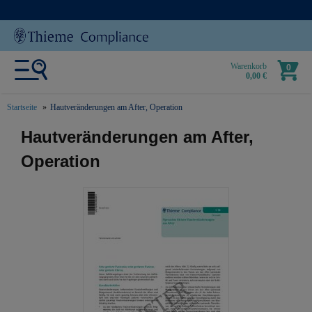
Warenkorb
0
0,00 €
Startseite
Hautveränderungen am After, Operation
text.skipToContent
text.skipToNavigation
Hautveränderungen am After,
Operation