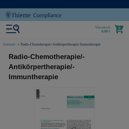
Warenkorb
0
0,00 €
Startseite
Radio-Chemotherapie/-Antikörpertherapie/-Immuntherapie
text.skipToContent
text.skipToNavigation
Radio-Chemotherapie/-
Antikörpertherapie/-
Immuntherapie