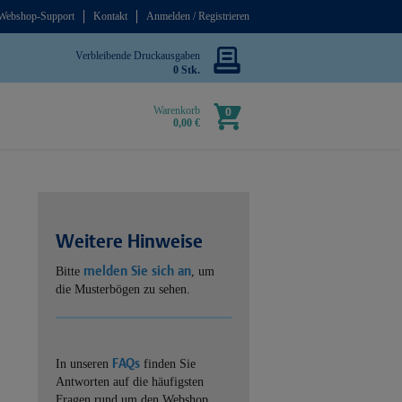
Webshop-Support
Kontakt
Anmelden / Registrieren
Verbleibende Druckausgaben
0 Stk.
Warenkorb
0
0,00 €
Weitere Hinweise
melden Sie sich an
Bitte
, um
die Musterbögen zu sehen.
FAQs
In unseren
finden Sie
Antworten auf die häufigsten
Fragen rund um den Webshop.