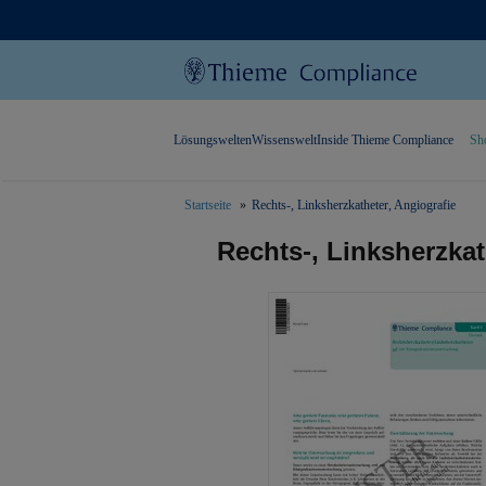
Lösungswelten
Wissenswelt
Inside Thieme Compliance
Sh
Startseite
Rechts-, Linksherzkatheter, Angiografie
text.skipToContent
text.skipToNavigation
Rechts-, Linksherzkat