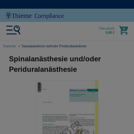
Warenkorb
0
0,00 €
Startseite
Spinalanästhesie und/oder Periduralanästhesie
text.skipToContent
text.skipToNavigation
Spinalanästhesie und/oder
Periduralanästhesie