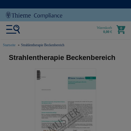
Warenkorb
0
0,00 €
Startseite
Strahlentherapie Beckenbereich
text.skipToContent
text.skipToNavigation
Strahlentherapie Beckenbereich