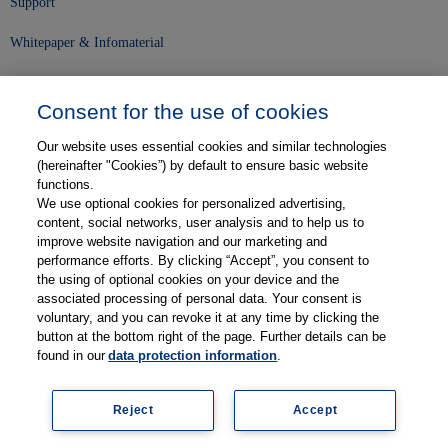
Support
Whitepaper & Infomaterial
Unser Unternehmen
Consent for the use of cookies
Presse und News
Our website uses essential cookies and similar technologies
Karriere
(hereinafter "Cookies”) by default to ensure basic website
functions.
We use optional cookies for personalized advertising,
Kontakt
content, social networks, user analysis and to help us to
improve website navigation and our marketing and
Web-Semniare
performance efforts. By clicking “Accept”, you consent to
the using of optional cookies on your device and the
Anwenderberichte
associated processing of personal data. Your consent is
voluntary, and you can revoke it at any time by clicking the
Partner
button at the bottom right of the page. Further details can be
found in our
data protection information
.
Reject
Accept
Impressum
Datenschutz
Kontakt
AGB