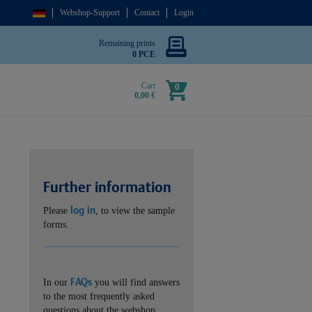
Webshop-Support
Contact
Login
Remaining prints
0 PCE
Cart
0
0,00 €
Further information
log in
Please
, to view the sample
forms.
FAQs
In our
you will find answers
to the most frequently asked
questions about the webshop.