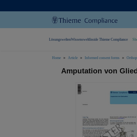
Lösungswelten
Wissenswelt
Inside Thieme Compliance
Sh
Home
Article
Informed consent forms
Orthop
text.skipToContent
text.skipToNavigation
Amputation von Gli