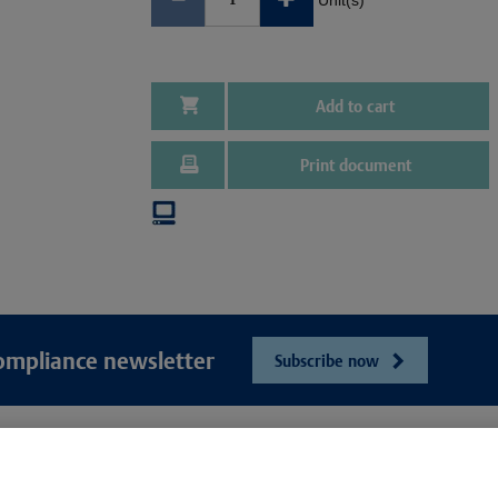
Unit(s)
Add to cart
Print document
ompliance newsletter
Subscribe now
e
Unser Unt
Webshop
ösungen
Presse und Ne