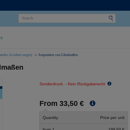
op
aedics Accident surgery
Amputation von Gliedmaßen
edmaßen
Sonderdruck - Kein Rückgaberecht
From 33,50 €
Quantity
Price per unit
from 1
199,50 €