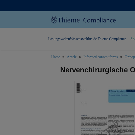
Lösungswelten
Wissenswelt
Inside Thieme Compliance
Sh
Home
Article
Informed consent forms
Orthop
text.skipToContent
text.skipToNavigation
Nervenchirurgische 