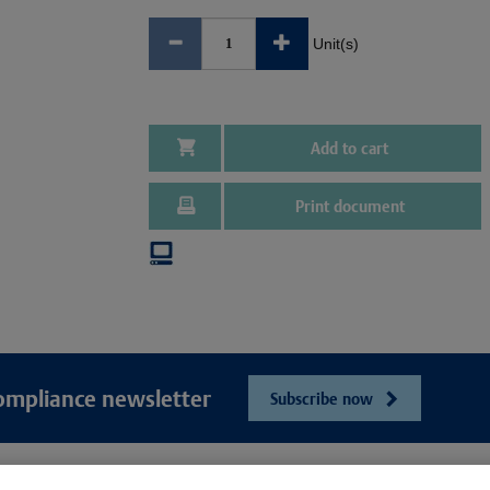
Unit(s)
Add to cart
Print document
ompliance newsletter
Subscribe now