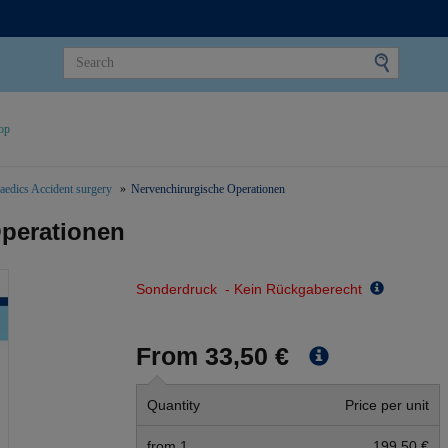
op
aedics Accident surgery
Nervenchirurgische Operationen
Operationen
Sonderdruck - Kein Rückgaberecht
From 33,50 €
Quantity
Price per unit
from 1
199,50 €