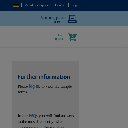
Webshop-Support
Contact
Login
Remaining prints
0 PCE
Cart
0
0,00 €
Further information
log in
Please
, to view the sample
forms.
FAQs
In our
you will find answers
to the most frequently asked
questions about the webshop.