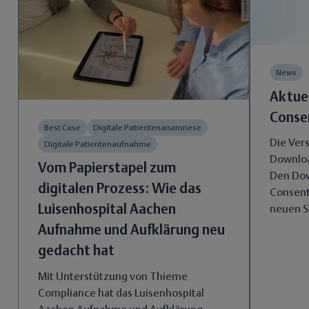
News
Aktuel
Conse
Best Case
Digitale Patientenanamnese
Die Ver
Digitale Patientenaufnahme
Downloa
Vom Papierstapel zum
Den Dow
digitalen Prozess: Wie das
Consent
Luisenhospital Aachen
neuen S
Aufnahme und Aufklärung neu
gedacht hat
Mit Unterstützung von Thieme
Compliance hat das Luisenhospital