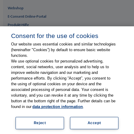
Webshop
E-Consent Online-Portal
Produkt-Hilfe
Whitepaper & Infomaterial
Consent for the use of cookies
Our website uses essential cookies and similar technologies
Unser Unternehmen
(hereinafter "Cookies”) by default to ensure basic website
functions.
Presse & News
We use optional cookies for personalized advertising,
Karriere
content, social networks, user analysis and to help us to
improve website navigation and our marketing and
Kontakt
performance efforts. By clicking “Accept”, you consent to
Web-Seminare
the using of optional cookies on your device and the
associated processing of personal data. Your consent is
Veranstaltungen
voluntary, and you can revoke it at any time by clicking the
Anwenderberichte
button at the bottom right of the page. Further details can be
found in our
data protection information
.
Newsletter abonnieren
Reject
Accept