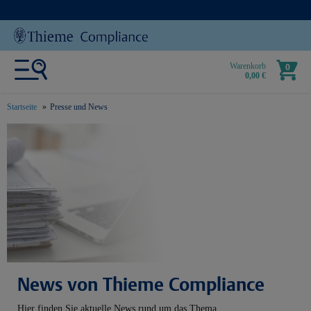
Warenkorb
0
0,00 €
Startseite
Presse und News
text.skipToContent
text.skipToNavigation
News von Thieme Compliance
Hier finden Sie aktuelle News rund um das Thema