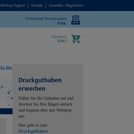
Webshop-Support
Kontakt
Anmelden / Registrieren
Verbleibende Druckausgaben
0 Stk.
Warenkorb
0
0,00 €
UFKLÄRUNG
Druckguthaben
erwerben
Füllen Sie Ihr Guthaben auf und
drucken Sie Ihre Bögen einfach
und bequem über den Webshop
aus.
Hier geht es zum
Druckguthaben