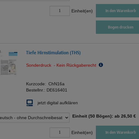
Einheit(en)
In den Warenkorb
Bogen drucken
Tiefe Hirnstimulation (THS)
Sonderdruck - Kein Rückgaberecht
Kurzcode:
ChN16a
Bestellnr.:
DE616401
jetzt digital aufklären
Einheit (50 Bögen): ab
26,50 €
Einheit(en)
In den Warenkorb