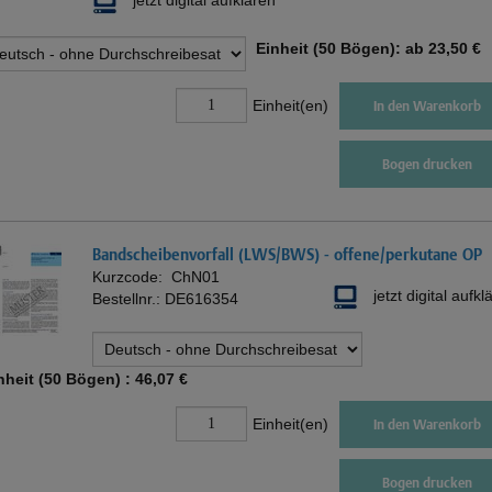
Einheit (50 Bögen): ab
23,50 €
Einheit(en)
In den Warenkorb
Bogen drucken
Bandscheibenvorfall (LWS/BWS) - offene/perkutane OP
Kurzcode:
ChN01
jetzt digital aufkl
Bestellnr.:
DE616354
nheit (50 Bögen) :
46,07 €
Einheit(en)
In den Warenkorb
Bogen drucken