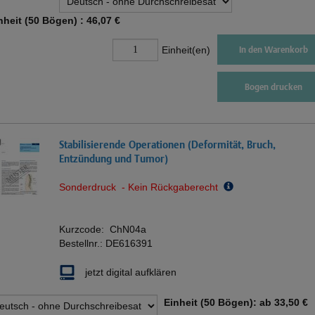
nheit (50 Bögen) :
46,07 €
Einheit(en)
In den Warenkorb
Bogen drucken
Stabilisierende Operationen (Deformität, Bruch,
Entzündung und Tumor)
Sonderdruck - Kein Rückgaberecht
Kurzcode:
ChN04a
Bestellnr.:
DE616391
jetzt digital aufklären
Einheit (50 Bögen): ab
33,50 €