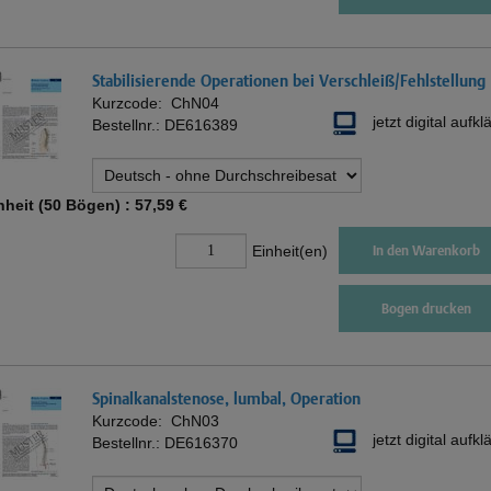
Stabilisierende Operationen bei Verschleiß/Fehlstellung
Kurzcode:
ChN04
jetzt digital aufkl
Bestellnr.:
DE616389
nheit (50 Bögen) :
57,59 €
Einheit(en)
In den Warenkorb
Bogen drucken
Spinalkanalstenose, lumbal, Operation
Kurzcode:
ChN03
jetzt digital aufkl
Bestellnr.:
DE616370