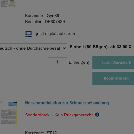
Kurzcode:
Gyn39
Bestellnr.:
DE607439
jetzt digital aufklären
Einheit (50 Bögen): ab
33,50 €
Einheit(en)
In den Warenkorb
Bogen drucken
Nervenmodulation zur Schmerzbehandlung
Sonderdruck - Kein Rückgaberecht
Kurzcode:
ST12