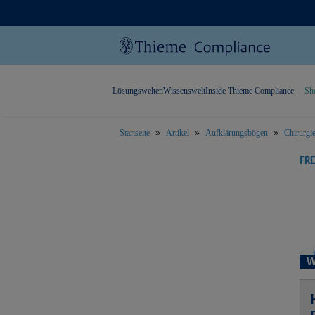
Lösungswelten
Wissenswelt
Inside Thieme Compliance
Sh
Startseite
Artikel
Aufklärungsbögen
Chirurgi
text.skipToContent
text.skipToNavigation
FR
W