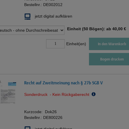
Bestellnr.:
DE002012
jetzt digital aufklären
Einheit (50 Bögen): ab
40,00 €
Einheit(en)
In den Warenkorb
Bogen drucken
Recht auf Zweitmeinung nach § 27b SGB V
Sonderdruck - Kein Rückgaberecht
Kurzcode:
Dok26
Bestellnr.:
DE800226
jetzt digital aufklären