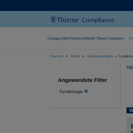
Lösungswelten
Wissenswelt
Inside Thieme Compliance
Sh
Startseite
Artikel
Aufklärungsbögen
Gynäkolog
text.skipToContent
text.skipToNavigation
FR
Angewendete Filter
Gynäkologie
W