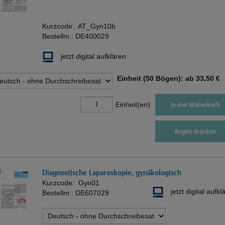
Kurzcode:
AT_Gyn10b
Bestellnr.:
DE400029
jetzt digital aufklären
Einheit (50 Bögen): ab
33,50 €
Einheit(en)
In den Warenkorb
Bogen drucken
Diagnostische Laparoskopie, gynäkologisch
Kurzcode:
Gyn01
jetzt digital aufkl
Bestellnr.:
DE607029