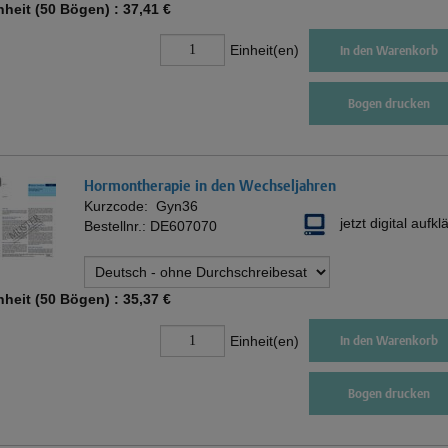
nheit (50 Bögen) :
37,41 €
Einheit(en)
In den Warenkorb
Bogen drucken
Hormontherapie in den Wechseljahren
Kurzcode:
Gyn36
jetzt digital aufkl
Bestellnr.:
DE607070
nheit (50 Bögen) :
35,37 €
Einheit(en)
In den Warenkorb
Bogen drucken