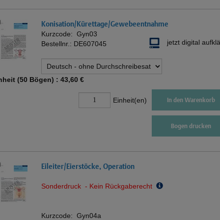
Konisation/Kürettage/Gewebeentnahme
Kurzcode:
Gyn03
jetzt digital aufkl
Bestellnr.:
DE607045
nheit (50 Bögen) :
43,60 €
Einheit(en)
In den Warenkorb
Bogen drucken
Eileiter/Eierstöcke, Operation
Sonderdruck - Kein Rückgaberecht
Kurzcode:
Gyn04a