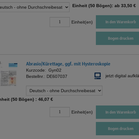
Einheit (50 Bögen): ab
33,50 €
Einheit(en)
In den Warenkorb
Bogen drucken
Abrasio/Kürettage, ggf. mit Hysteroskopie
Kurzcode:
Gyn02
jetzt digital aufkl
Bestellnr.:
DE607037
nheit (50 Bögen) :
46,07 €
Einheit(en)
In den Warenkorb
Bogen drucken