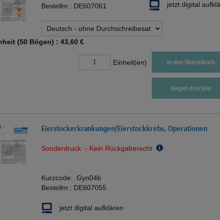
jetzt digital aufkl
Bestellnr.:
DE607061
nheit (50 Bögen) :
43,60 €
Einheit(en)
In den Warenkorb
Bogen drucken
Eierstockerkrankungen/Eierstockkrebs, Operationen
Sonderdruck - Kein Rückgaberecht
Kurzcode:
Gyn04b
Bestellnr.:
DE607055
jetzt digital aufklären