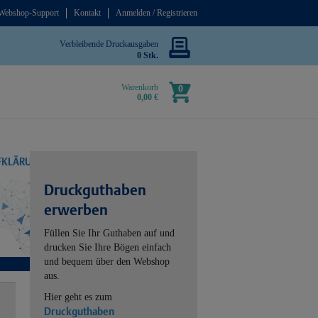
Webshop-Support
Kontakt
Anmelden / Registrieren
Verbleibende Druckausgaben
0 Stk.
Warenkorb
0
0,00 €
UFKLÄRUNG
Druckguthaben
erwerben
Füllen Sie Ihr Guthaben auf und
drucken Sie Ihre Bögen einfach
und bequem über den Webshop
aus.
Hier geht es zum
Druckguthaben