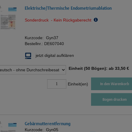
Elektrische/Thermische Endometriumablation
Sonderdruck - Kein Rückgaberecht
Kurzcode:
Gyn37
Bestellnr.:
DE607040
jetzt digital aufklären
Einheit (50 Bögen): ab
33,50 €
Einheit(en)
In den Warenkorb
Bogen drucken
Gebärmutterentfernung
Kurzcode:
Gyn05