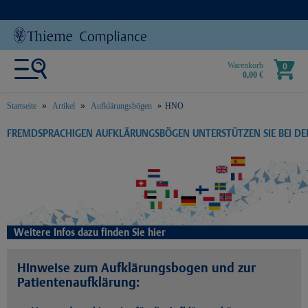
Warenkorb
0
0,00 €
Startseite
Artikel
Aufklärungsbögen
HNO
text.skipToContent
text.skipToNavigation
FREMDSPRACHIGEN AUFKLÄRUNGSBÖGEN UNTERSTÜTZEN SIE BEI D
Weitere Infos dazu finden Sie hier
Hinweise zum Aufklärungsbogen und zur
Patientenaufklärung: