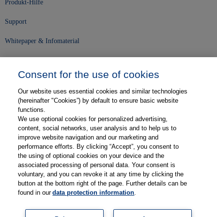
Produkt-Hilfe
Support
Whitepaper & Infomaterial
Unser Unternehmen
Consent for the use of cookies
Presse und News
Our website uses essential cookies and similar technologies
Karriere
(hereinafter "Cookies”) by default to ensure basic website
functions.
We use optional cookies for personalized advertising,
Kontakt
content, social networks, user analysis and to help us to
improve website navigation and our marketing and
Web-Semniare
performance efforts. By clicking “Accept”, you consent to
the using of optional cookies on your device and the
Anwenderberichte
associated processing of personal data. Your consent is
voluntary, and you can revoke it at any time by clicking the
Partner
button at the bottom right of the page. Further details can be
found in our
data protection information
.