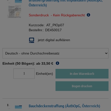
Brustvergrößerung mit Implantaten (ÄsthOpG,
Österreich)
Sonderdruck - Kein Rückgaberecht
Kurzcode:
AT_PlOp07
Bestellnr.:
DE450017
jetzt digital aufklären
Einheit (50 Bögen): ab
33,50 €
Einheit(en)
In den Warenkorb
Bogen drucken
Bauchdeckenstraffung (ÄsthOpG, Österreich)