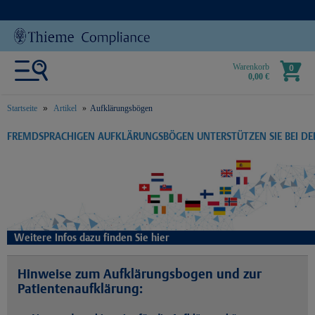
Warenkorb
0
0,00 €
Startseite
Artikel
Aufklärungsbögen
text.skipToContent
text.skipToNavigation
FREMDSPRACHIGEN AUFKLÄRUNGSBÖGEN UNTERSTÜTZEN SIE BEI D
Weitere Infos dazu finden Sie hier
Hinweise zum Aufklärungsbogen und zur
Patientenaufklärung: