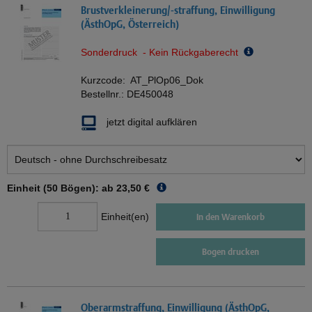
Brustverkleinerung/-straffung, Einwilligung
(ÄsthOpG, Österreich)
Sonderdruck - Kein Rückgaberecht
Kurzcode:
AT_PlOp06_Dok
Bestellnr.:
DE450048
jetzt digital aufklären
Einheit (50 Bögen): ab
23,50 €
Einheit(en)
In den Warenkorb
Bogen drucken
Oberarmstraffung, Einwilligung (ÄsthOpG,