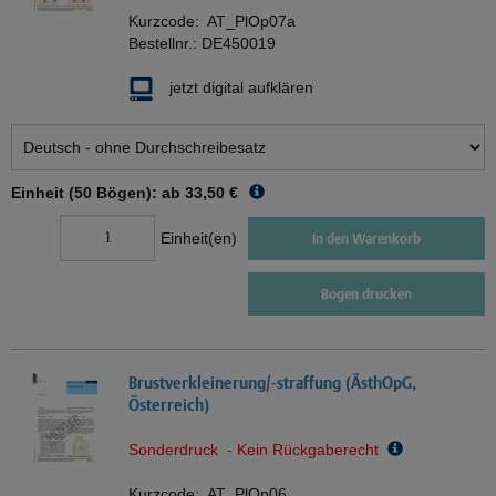
Kurzcode:
AT_PlOp07a
Bestellnr.:
DE450019
jetzt digital aufklären
Einheit (50 Bögen): ab
33,50 €
Einheit(en)
In den Warenkorb
Bogen drucken
Brustverkleinerung/-straffung (ÄsthOpG,
Österreich)
Sonderdruck - Kein Rückgaberecht
Kurzcode:
AT_PlOp06