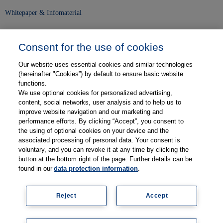
Whitepaper & Infomaterial
Unser Unternehmen
Consent for the use of cookies
Presse und News
Our website uses essential cookies and similar technologies
Karriere
(hereinafter "Cookies”) by default to ensure basic website
functions.
We use optional cookies for personalized advertising,
Kontakt
content, social networks, user analysis and to help us to
improve website navigation and our marketing and
Web-Semniare
performance efforts. By clicking “Accept”, you consent to
the using of optional cookies on your device and the
Anwenderberichte
associated processing of personal data. Your consent is
voluntary, and you can revoke it at any time by clicking the
Partner
button at the bottom right of the page. Further details can be
found in our
data protection information
.
Reject
Accept
Impressum
Datenschutz
Kontakt
AGB