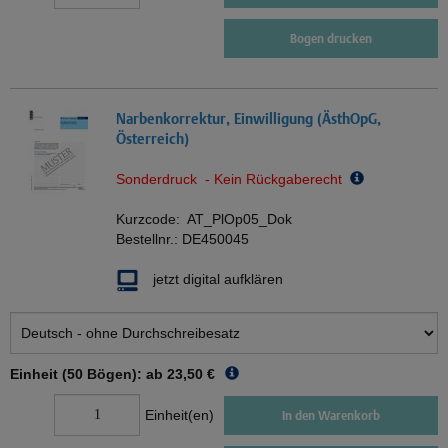
Bogen drucken
Narbenkorrektur, Einwilligung (ÄsthOpG,
Österreich)
Sonderdruck - Kein Rückgaberecht
Kurzcode:
AT_PlOp05_Dok
Bestellnr.:
DE450045
jetzt digital aufklären
Einheit (50 Bögen): ab
23,50 €
Einheit(en)
In den Warenkorb