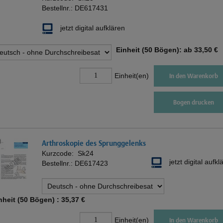
Bestellnr.:
DE617431
jetzt digital aufklären
Einheit (50 Bögen): ab
33,50 €
Einheit(en)
In den Warenkorb
Bogen drucken
Arthroskopie des Sprunggelenks
Kurzcode:
Sk24
jetzt digital aufkl
Bestellnr.:
DE617423
nheit (50 Bögen) :
35,37 €
Einheit(en)
In den Warenkorb