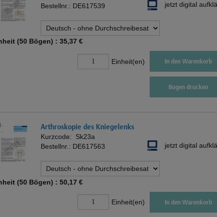
jetzt digital aufkl
Bestellnr.:
DE617539
nheit (50 Bögen) :
35,37 €
Einheit(en)
In den Warenkorb
Bogen drucken
Arthroskopie des Kniegelenks
Kurzcode:
Sk23a
jetzt digital aufkl
Bestellnr.:
DE617563
nheit (50 Bögen) :
50,17 €
Einheit(en)
In den Warenkorb