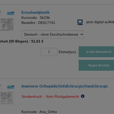
Kreuzbandplastik
Kurzcode:
Sk23b
jetzt digital aufkl
Bestellnr.:
DE617741
nheit (50 Bögen) :
51,01 €
Einheit(en)
In den Warenkorb
Bogen drucken
Anamnese Orthopädie/Unfallchirurgie/Handchirurgie
Sonderdruck - Kein Rückgaberecht
Kurzcode:
Ana_Ortho