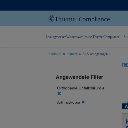
Lösungswelten
Wissenswelt
Inside Thieme Compliance
Sh
Startseite
Artikel
Aufklärungsbögen
text.skipToContent
text.skipToNavigation
FR
Angewendete Filter
Orthopädie Unfallchirurgie
Arthroskopie
W