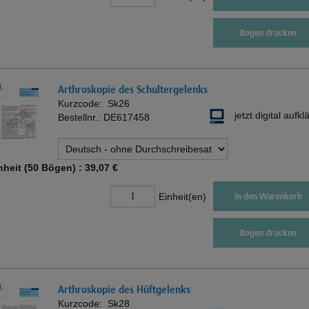
Bogen drucken
Arthroskopie des Schultergelenks
Kurzcode:
Sk26
jetzt digital aufkl
Bestellnr.:
DE617458
nheit (50 Bögen) :
39,07 €
Einheit(en)
In den Warenkorb
Bogen drucken
Arthroskopie des Hüftgelenks
Kurzcode:
Sk28