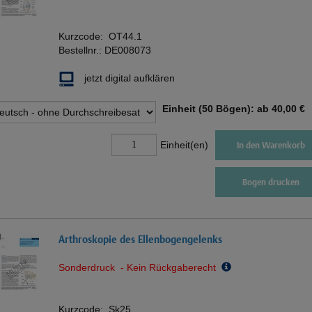
Kurzcode:
OT44.1
Bestellnr.:
DE008073
jetzt digital aufklären
Einheit (50 Bögen): ab
40,00 €
Einheit(en)
In den Warenkorb
Bogen drucken
Arthroskopie des Ellenbogengelenks
Sonderdruck - Kein Rückgaberecht
Kurzcode:
Sk25