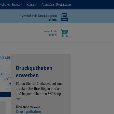
Webshop-Support
Kontakt
Anmelden / Registrieren
Verbleibende Druckausgaben
0 Stk.
Warenkorb
0
0,00 €
UFKLÄRUNG
Druckguthaben
erwerben
Füllen Sie Ihr Guthaben auf und
drucken Sie Ihre Bögen einfach
und bequem über den Webshop
aus.
Hier geht es zum
Druckguthaben