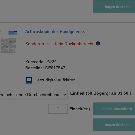
Bogen drucken
Arthroskopie des Handgelenks
Sonderdruck - Kein Rückgaberecht
Kurzcode:
Sk29
Bestellnr.:
DE617547
jetzt digital aufklären
Einheit (50 Bögen): ab
33,50 €
Einheit(en)
In den Warenkorb
Bogen drucken