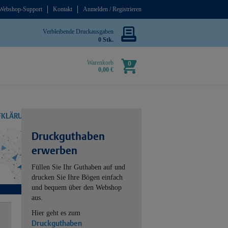
Webshop-Support
Kontakt
Anmelden / Registrieren
Verbleibende Druckausgaben
0 Stk.
Warenkorb
0
0,00 €
UFKLÄRUNG
Druckguthaben
erwerben
Füllen Sie Ihr Guthaben auf und
drucken Sie Ihre Bögen einfach
und bequem über den Webshop
aus.
Hier geht es zum
Druckguthaben