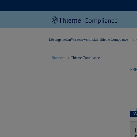
Lösungswelten
Wissenswelt
Inside Thieme Compliance
Sh
Startseite
Thieme Compliance
text.skipToContent
text.skipToNavigation
FR
W