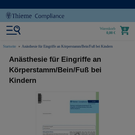
Warenkorb
0
0,00 €
Startseite
Anästhesie für Eingriffe an Körperstamm/Bein/Fuß bei Kindern
text.skipToContent
text.skipToNavigation
Anästhesie für Eingriffe an
Körperstamm/Bein/Fuß bei
Kindern