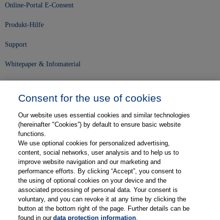
Online-Portal E-Consent
Produkt-Hilfe
Support
Whitepaper & Infomaterial
Unser Unternehmen
Consent for the use of cookies
Presse und News
Our website uses essential cookies and similar technologies
Karriere
(hereinafter "Cookies”) by default to ensure basic website
functions.
We use optional cookies for personalized advertising,
Kontakt
content, social networks, user analysis and to help us to
improve website navigation and our marketing and
Web-Semniare
performance efforts. By clicking “Accept”, you consent to
the using of optional cookies on your device and the
Anwenderberichte
associated processing of personal data. Your consent is
voluntary, and you can revoke it at any time by clicking the
Partner
button at the bottom right of the page. Further details can be
found in our
data protection information
.