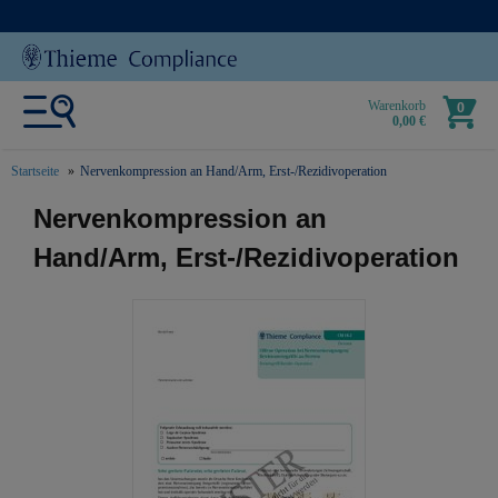
Warenkorb
0
0,00 €
Startseite
Nervenkompression an Hand/Arm, Erst-/Rezidivoperation
text.skipToContent
text.skipToNavigation
Nervenkompression an
Hand/Arm, Erst-/Rezidivoperation