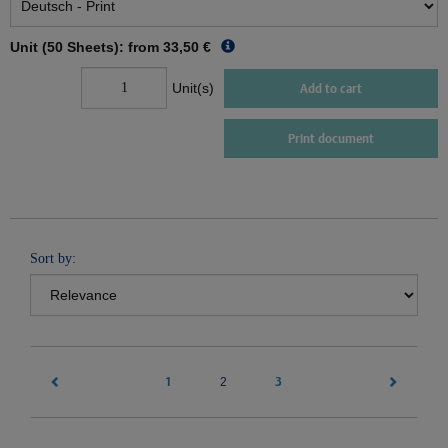
Unit (50 Sheets): from
33,50 €
Unit(s)
Add to cart
Print document
Sort by:
1
(current)
3
2