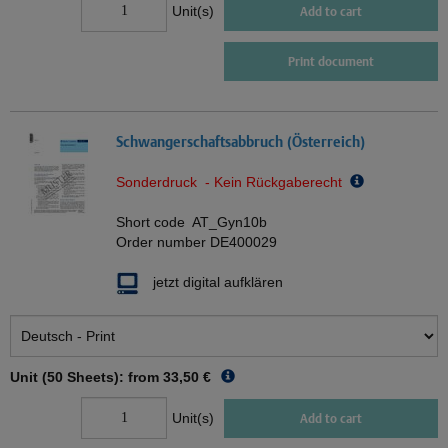
Unit(s)
Add to cart
Print document
Schwangerschaftsabbruch (Österreich)
Sonderdruck - Kein Rückgaberecht
Short code
AT_Gyn10b
Order number
DE400029
jetzt digital aufklären
Unit (50 Sheets): from
33,50 €
Unit(s)
Add to cart