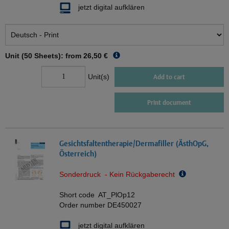
jetzt digital aufklären
Unit (50 Sheets): from
26,50 €
Unit(s)
Add to cart
Print document
Gesichtsfaltentherapie/Dermafiller (ÄsthOpG,
Österreich)
Sonderdruck - Kein Rückgaberecht
Short code
AT_PlOp12
Order number
DE450027
jetzt digital aufklären