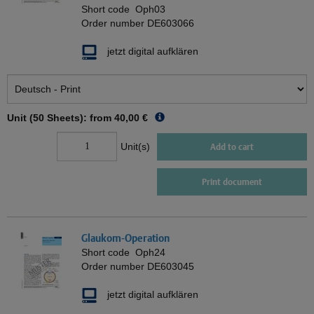
Short code
Oph03
Order number
DE603066
jetzt digital aufklären
Unit (50 Sheets): from
40,00 €
Unit(s)
Add to cart
Print document
Glaukom-Operation
Short code
Oph24
Order number
DE603045
jetzt digital aufklären