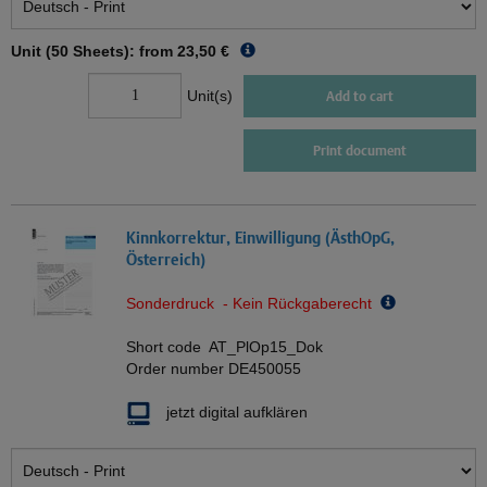
Unit (50 Sheets): from
23,50 €
Unit(s)
Add to cart
Print document
Kinnkorrektur, Einwilligung (ÄsthOpG,
Österreich)
Sonderdruck - Kein Rückgaberecht
Short code
AT_PlOp15_Dok
Order number
DE450055
jetzt digital aufklären