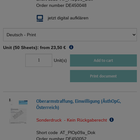
Order number
DE450048
jetzt digital aufklären
Unit (50 Sheets): from
23,50 €
Unit(s)
Add to cart
Print document
Oberarmstraffung, Einwilligung (ÄsthOpG,
Österreich)
Sonderdruck - Kein Rückgaberecht
Short code
AT_PlOp09a_Dok
Order number
DE450052