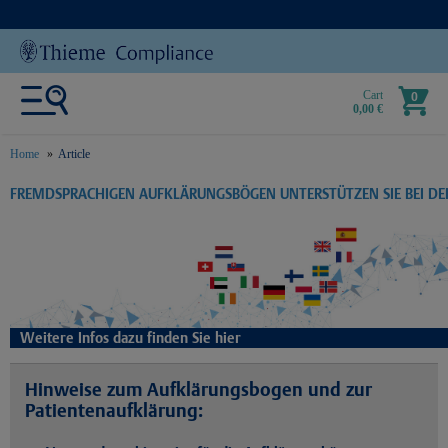
Cart
0
0,00 €
Home
Article
text.skipToContent
text.skipToNavigation
FREMDSPRACHIGEN AUFKLÄRUNGSBÖGEN UNTERSTÜTZEN SIE BEI D
Weitere Infos dazu finden Sie hier
Hinweise zum Aufklärungsbogen und zur
Patientenaufklärung: