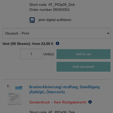
Short code
AT_PlOp09_Dok
Order number
DE450051
jetzt digital aufklären
Unit (50 Sheets): from
23,50 €
Unit(s)
Add to cart
Print document
Brustverkleinerung/-straffung, Einwilligung
(ÄsthOpG, Österreich)
Sonderdruck - Kein Rückgaberecht
Short code
AT_PlOp06_Dok