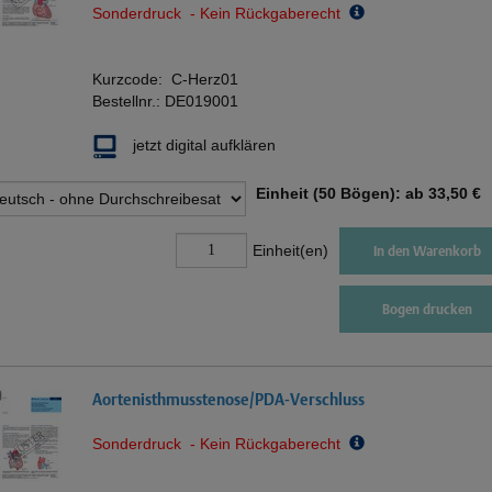
Sonderdruck - Kein Rückgaberecht
Kurzcode:
C-Herz01
Bestellnr.:
DE019001
jetzt digital aufklären
Einheit (50 Bögen): ab
33,50 €
Einheit(en)
In den Warenkorb
Bogen drucken
Aortenisthmusstenose/PDA-Verschluss
Sonderdruck - Kein Rückgaberecht