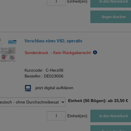
Einheit(en)
In den Warenkorb
Bogen drucken
Verschluss eines VSD, operativ
Sonderdruck - Kein Rückgaberecht
Kurzcode:
C-Herz06
Bestellnr.:
DE019006
jetzt digital aufklären
Einheit (50 Bögen): ab
33,50 €
Einheit(en)
In den Warenkorb