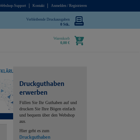
Webshop-Support
Kontakt
Anmelden / Registrieren
Verbleibende Druckausgaben
0 Stk.
Warenkorb
0
0,00 €
UFKLÄRUNG
Druckguthaben
erwerben
Füllen Sie Ihr Guthaben auf und
drucken Sie Ihre Bögen einfach
und bequem über den Webshop
aus.
Hier geht es zum
Druckguthaben