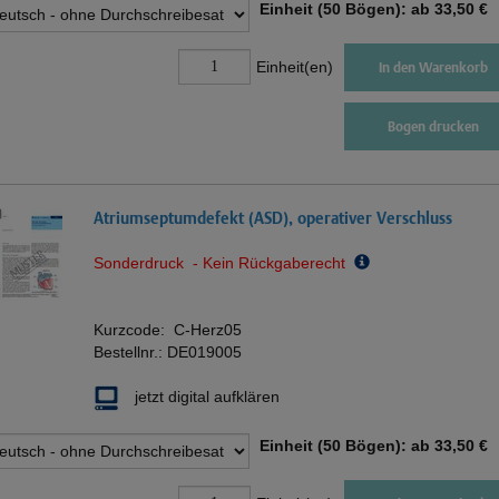
Einheit (50 Bögen): ab
33,50 €
Einheit(en)
In den Warenkorb
Bogen drucken
Atriumseptumdefekt (ASD), operativer Verschluss
Sonderdruck - Kein Rückgaberecht
Kurzcode:
C-Herz05
Bestellnr.:
DE019005
jetzt digital aufklären
Einheit (50 Bögen): ab
33,50 €