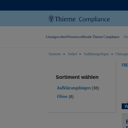
Lösungswelten
Wissenswelt
Inside Thieme Compliance
Sh
Startseite
Artikel
Aufklärungsbögen
Chirurgi
text.skipToContent
text.skipToNavigation
FR
Sortiment wählen
Aufklärungsbögen
(38)
Filme
(8)
W