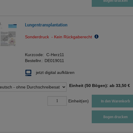
Bogen drucken
Lungentransplantation
Sonderdruck - Kein Rückgaberecht
Kurzcode:
C-Herz11
Bestellnr.:
DE019011
jetzt digital aufklären
Einheit (50 Bögen): ab
33,50 €
Einheit(en)
In den Warenkorb
Bogen drucken