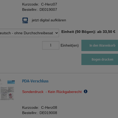
Kurzcode:
C-Herz07
Bestellnr.:
DE019007
jetzt digital aufklären
Einheit (50 Bögen): ab
33,50 €
Einheit(en)
In den Warenkorb
Bogen drucken
PDA-Verschluss
Sonderdruck - Kein Rückgaberecht
Kurzcode:
C-Herz08
Bestellnr.:
DE019008