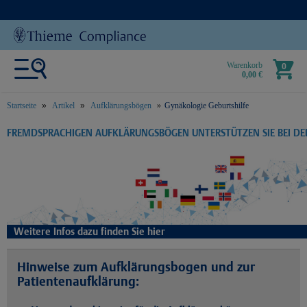
Warenkorb
0
0,00 €
Startseite
Artikel
Aufklärungsbögen
Gynäkologie Geburtshilfe
text.skipToContent
text.skipToNavigation
FREMDSPRACHIGEN AUFKLÄRUNGSBÖGEN UNTERSTÜTZEN SIE BEI D
Weitere Infos dazu finden Sie hier
Hinweise zum Aufklärungsbogen und zur
Patientenaufklärung: