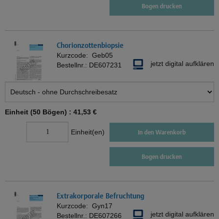
Bogen drucken
Chorionzottenbiopsie
Kurzcode:
Geb05
jetzt digital aufklären
Bestellnr.:
DE607231
Einheit (50 Bögen) :
41,53 €
Einheit(en)
In den Warenkorb
Bogen drucken
Extrakorporale Befruchtung
Kurzcode:
Gyn17
jetzt digital aufklären
Bestellnr.:
DE607266