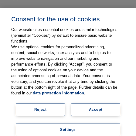
Unser Unternehmen
Consent for the use of cookies
Presse und News
Our website uses essential cookies and similar technologies
Karriere
(hereinafter "Cookies”) by default to ensure basic website
functions.
We use optional cookies for personalized advertising,
Kontakt
content, social networks, user analysis and to help us to
improve website navigation and our marketing and
Web-Semniare
performance efforts. By clicking “Accept”, you consent to
the using of optional cookies on your device and the
Anwenderberichte
associated processing of personal data. Your consent is
voluntary, and you can revoke it at any time by clicking the
Partner
button at the bottom right of the page. Further details can be
found in our
data protection information
.
Reject
Accept
Impressum
Datenschutz
Kontakt
AGB
Coo
Settings
kie
© 2026 Thieme Compliance GmbH