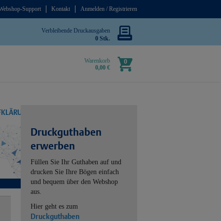
Webshop-Support
Kontakt
Anmelden / Registrieren
Verbleibende Druckausgaben
0 Stk.
Warenkorb
0
0,00 €
UFKLÄRUNG
Druckguthaben
erwerben
Füllen Sie Ihr Guthaben auf und
drucken Sie Ihre Bögen einfach
und bequem über den Webshop
aus.
Hier geht es zum
Druckguthaben