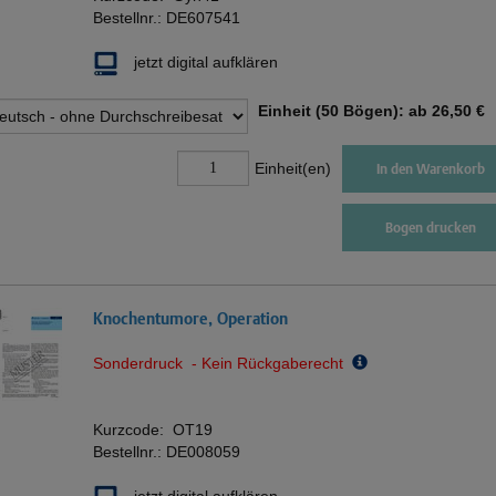
Bestellnr.:
DE607541
jetzt digital aufklären
Einheit (50 Bögen): ab
26,50 €
Einheit(en)
In den Warenkorb
Bogen drucken
Knochentumore, Operation
Sonderdruck - Kein Rückgaberecht
Kurzcode:
OT19
Bestellnr.:
DE008059
jetzt digital aufklären