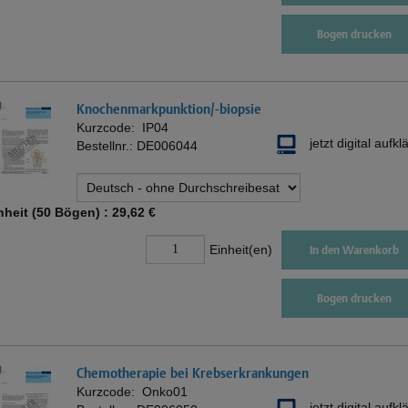
Bogen drucken
Knochenmarkpunktion/-biopsie
Kurzcode:
IP04
jetzt digital aufkl
Bestellnr.:
DE006044
nheit (50 Bögen) :
29,62 €
Einheit(en)
In den Warenkorb
Bogen drucken
Chemotherapie bei Krebserkrankungen
Kurzcode:
Onko01
jetzt digital aufkl