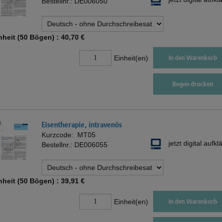
Bestellnr.:
DE006050
nheit (50 Bögen) :
40,70 €
Einheit(en)
In den Warenkorb
Bogen drucken
Eisentherapie, intravenös
Kurzcode:
MT05
jetzt digital aufkl
Bestellnr.:
DE006055
nheit (50 Bögen) :
39,91 €
Einheit(en)
In den Warenkorb