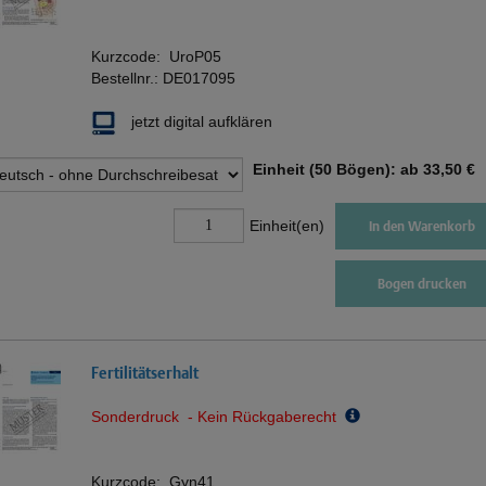
Kurzcode:
UroP05
Bestellnr.:
DE017095
jetzt digital aufklären
Einheit (50 Bögen): ab
33,50 €
Einheit(en)
In den Warenkorb
Bogen drucken
Fertilitätserhalt
Sonderdruck - Kein Rückgaberecht
Kurzcode:
Gyn41