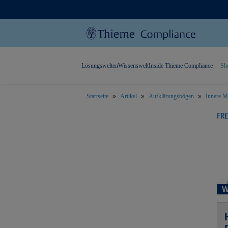
Lösungswelten
Wissenswelt
Inside Thieme Compliance
Sh
Startseite
Artikel
Aufklärungsbögen
Innere M
text.skipToContent
text.skipToNavigation
FR
W