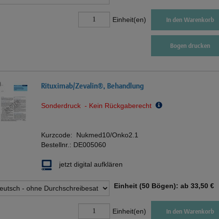
Einheit(en)
In den Warenkorb
Bogen drucken
Rituximab/Zevalin®, Behandlung
Sonderdruck - Kein Rückgaberecht
Kurzcode:
Nukmed10/Onko2.1
Bestellnr.:
DE005060
jetzt digital aufklären
Einheit (50 Bögen): ab
33,50 €
Einheit(en)
In den Warenkorb