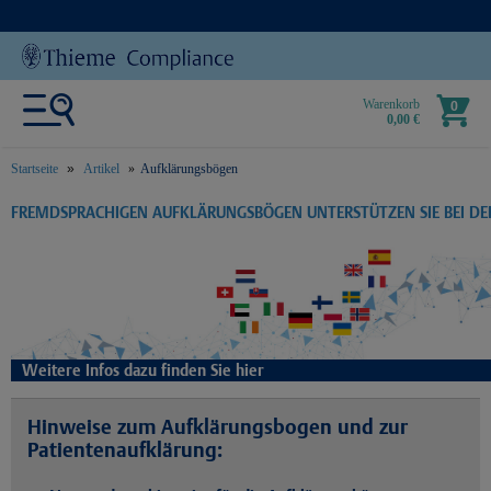
Warenkorb
0
0,00 €
Startseite
Artikel
Aufklärungsbögen
text.skipToContent
text.skipToNavigation
FREMDSPRACHIGEN AUFKLÄRUNGSBÖGEN UNTERSTÜTZEN SIE BEI D
Weitere Infos dazu finden Sie hier
Hinweise zum Aufklärungsbogen und zur
Patientenaufklärung: