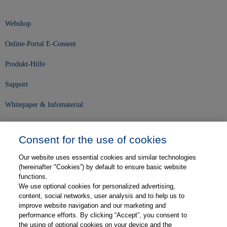
Webshop
Online-Portal E-Consent
Produkt-Hilfe
Support
Whitepaper & Infomaterial
Unser Unternehmen
Consent for the use of cookies
Presse und News
Our website uses essential cookies and similar technologies
Karriere
(hereinafter "Cookies”) by default to ensure basic website
functions.
We use optional cookies for personalized advertising,
Kontakt
content, social networks, user analysis and to help us to
improve website navigation and our marketing and
Web-Semniare
performance efforts. By clicking “Accept”, you consent to
the using of optional cookies on your device and the