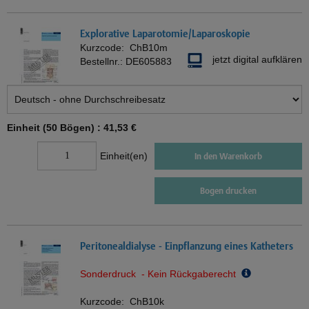
Explorative Laparotomie/Laparoskopie
Kurzcode:
ChB10m
jetzt digital aufklären
Bestellnr.:
DE605883
Einheit (50 Bögen) :
41,53 €
Einheit(en)
In den Warenkorb
Bogen drucken
Peritonealdialyse - Einpflanzung eines Katheters
Sonderdruck - Kein Rückgaberecht
Kurzcode:
ChB10k