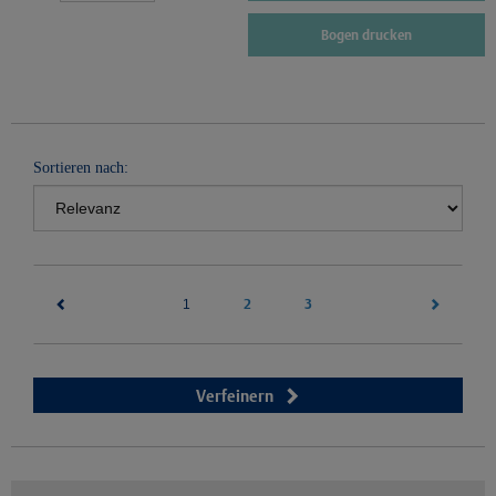
Bogen drucken
Sortieren nach:
(current)
2
3
1
Verfeinern