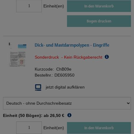
Einheit(en)
In den Warenkorb
Bogen drucken
Dick- und Mastdarmpolypen - Eingriffe
Sonderdruck - Kein Rückgaberecht
Kurzcode:
ChB09e
Bestellnr.:
DE605950
jetzt digital aufklären
Einheit (50 Bögen): ab
26,50 €
Einheit(en)
In den Warenkorb