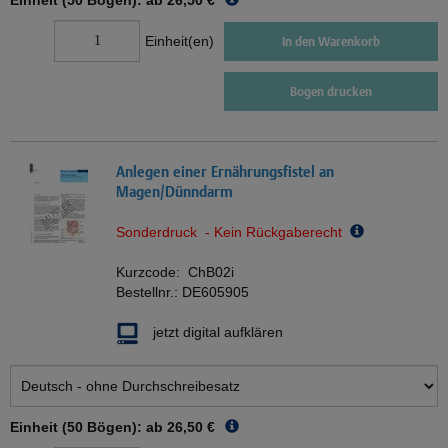
Einheit (50 Bögen): ab
26,50 €
Einheit(en)
In den Warenkorb
Bogen drucken
Anlegen einer Ernährungsfistel an
Magen/Dünndarm
Sonderdruck - Kein Rückgaberecht
Kurzcode:
ChB02i
Bestellnr.:
DE605905
jetzt digital aufklären
Einheit (50 Bögen): ab
26,50 €