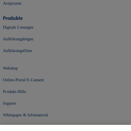
Arztpraxen
Produkte
Digitale Lösungen
Aufklärungsbögen
Aufklärungsfilme
Webshop
Online-Portal E-Consent
Produkt-Hilfe
Support
Whitepaper & Infomaterial
Unser Unternehmen