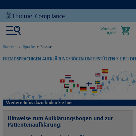
Warenkorb
0
0,00 €
Startseite
Sprache
Russisch
text.skipToContent
text.skipToNavigation
FREMDSPRACHIGEN AUFKLÄRUNGSBÖGEN UNTERSTÜTZEN SIE BEI D
Weitere Infos dazu finden Sie hier
Hinweise zum Aufklärungsbogen und zur
Patientenaufklärung: