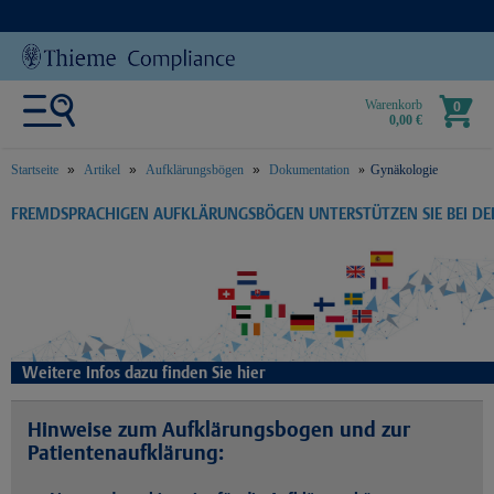
Warenkorb
0
0,00 €
Startseite
Artikel
Aufklärungsbögen
Dokumentation
Gynäkologie
text.skipToContent
text.skipToNavigation
FREMDSPRACHIGEN AUFKLÄRUNGSBÖGEN UNTERSTÜTZEN SIE BEI D
Weitere Infos dazu finden Sie hier
Hinweise zum Aufklärungsbogen und zur
Patientenaufklärung: