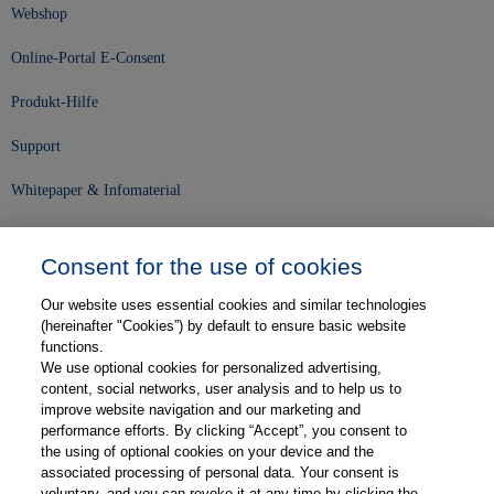
Webshop
Online-Portal E-Consent
Produkt-Hilfe
Support
Whitepaper & Infomaterial
Unser Unternehmen
Consent for the use of cookies
Presse und News
Our website uses essential cookies and similar technologies
Karriere
(hereinafter "Cookies”) by default to ensure basic website
functions.
We use optional cookies for personalized advertising,
Kontakt
content, social networks, user analysis and to help us to
improve website navigation and our marketing and
Web-Semniare
performance efforts. By clicking “Accept”, you consent to
the using of optional cookies on your device and the
Anwenderberichte
associated processing of personal data. Your consent is
voluntary, and you can revoke it at any time by clicking the