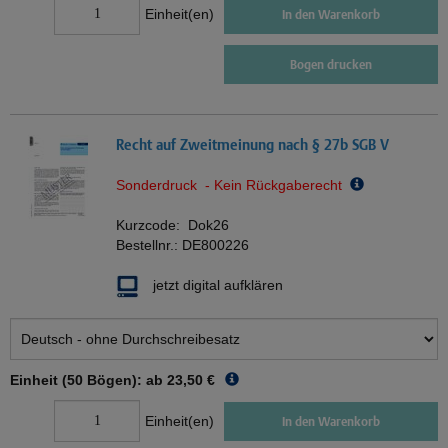
Einheit(en)
In den Warenkorb
Bogen drucken
Recht auf Zweitmeinung nach § 27b SGB V
Sonderdruck - Kein Rückgaberecht
Kurzcode:
Dok26
Bestellnr.:
DE800226
jetzt digital aufklären
Einheit (50 Bögen): ab
23,50 €
Einheit(en)
In den Warenkorb