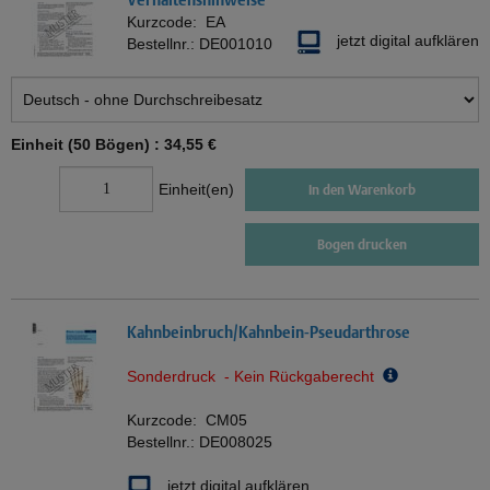
Kurzcode:
EA
jetzt digital aufklären
Bestellnr.:
DE001010
Einheit (50 Bögen) :
34,55 €
Einheit(en)
In den Warenkorb
Bogen drucken
Kahnbeinbruch/Kahnbein-Pseudarthrose
Sonderdruck - Kein Rückgaberecht
Kurzcode:
CM05
Bestellnr.:
DE008025
jetzt digital aufklären