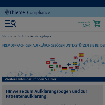
Warenkorb
0
0,00 €
Startseite
Artikel
Aufklärungsbögen
text.skipToContent
text.skipToNavigation
FREMDSPRACHIGEN AUFKLÄRUNGSBÖGEN UNTERSTÜTZEN SIE BEI D
Weitere Infos dazu finden Sie hier
Hinweise zum Aufklärungsbogen und zur
Patientenaufklärung: