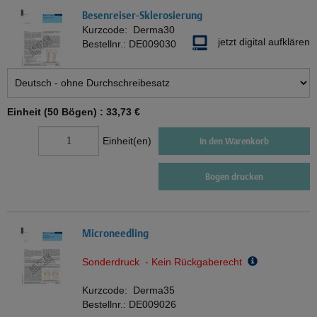
Besenreiser-Sklerosierung
Kurzcode:
Derma30
jetzt digital aufklären
Bestellnr.:
DE009030
Einheit (50 Bögen) :
33,73 €
Einheit(en)
In den Warenkorb
Bogen drucken
Microneedling
Sonderdruck - Kein Rückgaberecht
Kurzcode:
Derma35
Bestellnr.:
DE009026