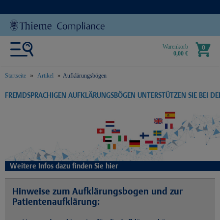
Warenkorb
0
0,00 €
Startseite
Artikel
Aufklärungsbögen
text.skipToContent
text.skipToNavigation
FREMDSPRACHIGEN AUFKLÄRUNGSBÖGEN UNTERSTÜTZEN SIE BEI D
Weitere Infos dazu finden Sie hier
Hinweise zum Aufklärungsbogen und zur
Patientenaufklärung: